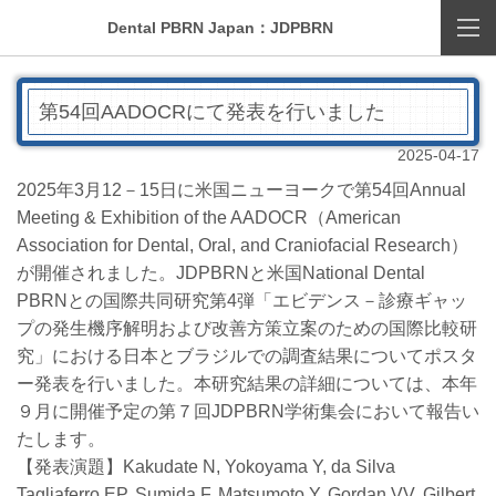
Dental PBRN Japan：JDPBRN
第54回AADOCRにて発表を行いました
2025-04-17
2025年3月12－15日に米国ニューヨークで第54回Annual
Meeting & Exhibition of the AADOCR（American
）
Association for Dental, Oral, and Craniofacial Research
が開催されました。JDPBRNと米国National Dental
PBRNとの国際共同研究第4弾「エビデンス－診療ギャッ
プの発生機序解明および改善方策立案のための国際比較研
究」における日本とブラジルでの調査結果についてポスタ
ー発表を行いました。本研究結果の詳細については、本年
９月に開催予定の第７回JDPBRN学術集会において報告い
たします。
【発表演題】Kakudate N, Yokoyama Y, da Silva
Tagliaferro EP, Sumida F, Matsumoto Y, Gordan VV, Gilbert