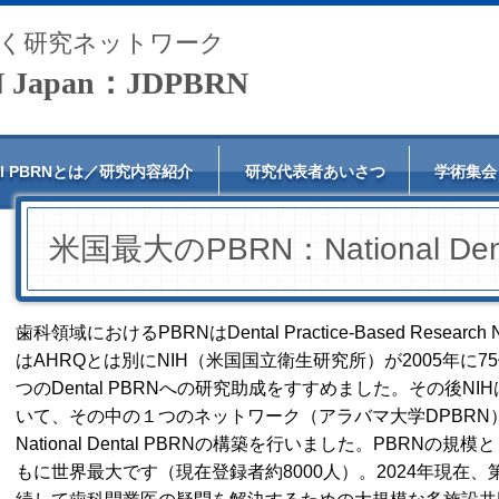
く研究ネットワーク
RN Japan：JDPBRN
tal PBRNとは／研究内容紹介
研究代表者あいさつ
学術集会
米国最大のPBRN：National Den
歯科領域におけるPBRNはDental Practice-Based Research
はAHRQとは別にNIH（米国国立衛生研究所）が2005年に
つのDental PBRNへの研究助成をすすめました。その後NI
いて、その中の１つのネットワーク（アラバマ大学DPBRN
National Dental PBRNの構築を行いました。PBR
もに世界最大です（現在登録者約8000人）。2024年現在、第