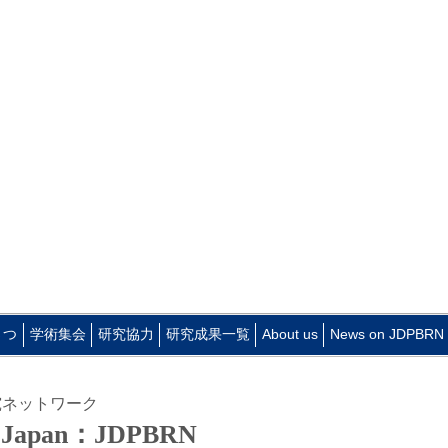
さつ
学術集会
研究協力
研究成果一覧
About us
News on JDPBRN
究ネットワーク
N Japan：JDPBRN