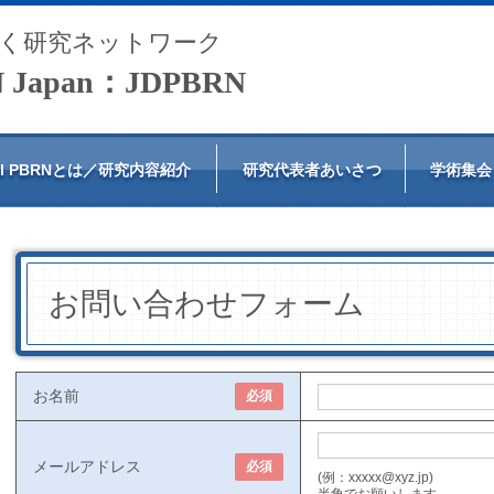
く研究ネットワーク
RN Japan：JDPBRN
tal PBRNとは／研究内容紹介
研究代表者あいさつ
学術集会
お問い合わせフォーム
お名前
必須
メールアドレス
必須
(例：xxxxx@xyz.jp)
半角でお願いします。