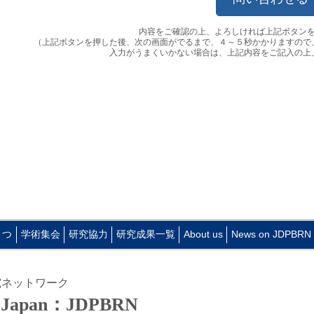
内容をご確認の上、よろしければ上記ボタン
（上記ボタンを押した後、次の画面がでるまで、４～５秒かかりますので
入力がうまくいかない場合は、上記内容をご記入の上
さつ
学術集会
研究協力
研究成果一覧
About us
News on JDPBRN
究ネットワーク
N Japan：JDPBRN